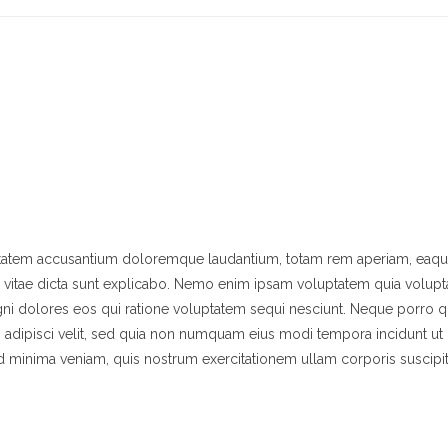
luptatem accusantium doloremque laudantium, totam rem aperiam, eaqu
tae vitae dicta sunt explicabo. Nemo enim ipsam voluptatem quia volupta
agni dolores eos qui ratione voluptatem sequi nesciunt. Neque porro
, adipisci velit, sed quia non numquam eius modi tempora incidunt ut 
minima veniam, quis nostrum exercitationem ullam corporis suscipi