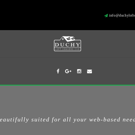
info@duchyloftc
eautifully suited for all your web-based nee