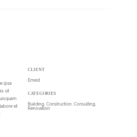
CLIENT
Emest
e ipsa
s sit
CATEGORIES
 quisquam
Building, Construction, Consulting,
labore et
Renovation
t