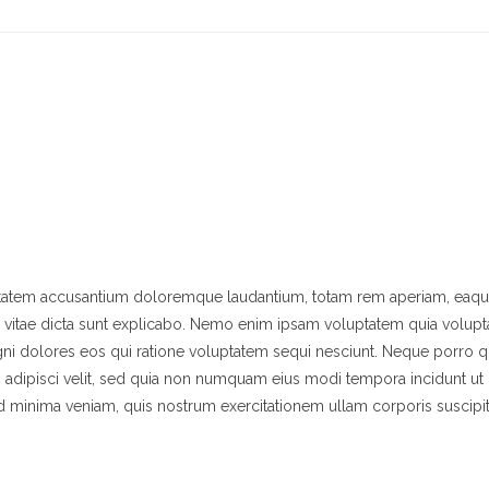
luptatem accusantium doloremque laudantium, totam rem aperiam, eaqu
tae vitae dicta sunt explicabo. Nemo enim ipsam voluptatem quia volupta
agni dolores eos qui ratione voluptatem sequi nesciunt. Neque porro
, adipisci velit, sed quia non numquam eius modi tempora incidunt ut 
minima veniam, quis nostrum exercitationem ullam corporis suscipi