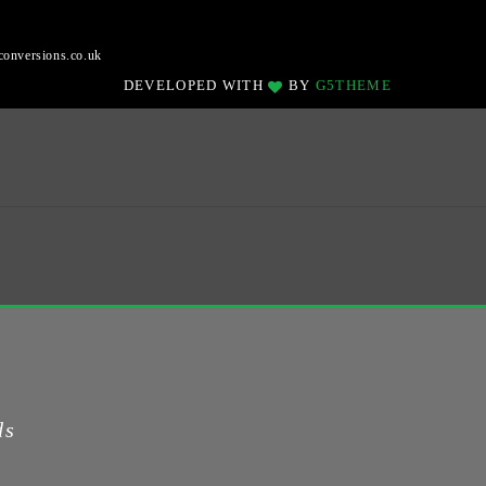
onversions.co.uk
DEVELOPED WITH
BY
G5THEME
ds